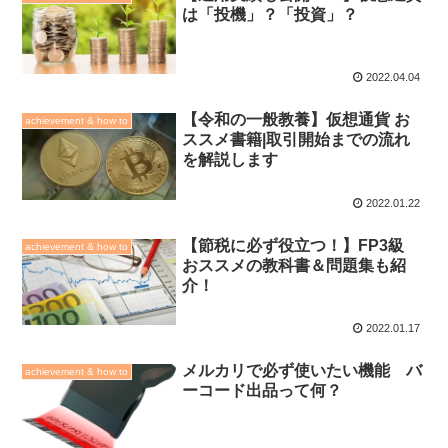
は「投機」？「投資」？
2022.04.04
【令和の一般教養】仮想通貨 お
achievement & how to
ススメ書籍|取引開始までの流れ
を解説します
2022.01.22
【節税に必ず役立つ！】FP3級
achievement & how to
おススメの教科書＆問題集も紹
介！
2022.01.17
メルカリで必ず使いたい機能 バ
achievement & how to
ーコード出品って何？