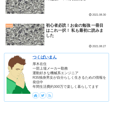
2021.08.30
初心者必読！お金の勉強 一冊目
book
はこれ一択！ 私も最初に読みま
した
2021.08.27
つくばいまん
厚木在住
一部上場メーカー勤務
運動好きな機械系エンジニア
R35独身男女が自分らしく生きるための情報を
発信中
年間生活費約300万で楽しく暮らしてます