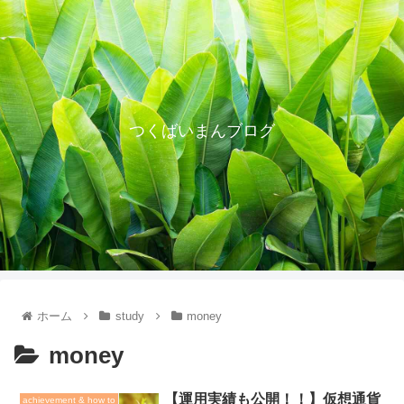
つくばいまんブログ
ホーム
study
money
money
【運用実績も公開！！】仮想通貨
achievement & how to