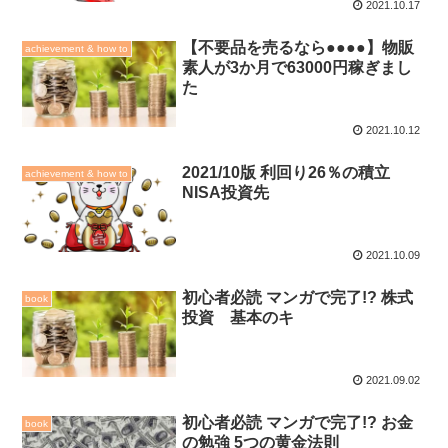
2021.10.17
【不要品を売るなら●●●●】物販
achievement & how to
素人が3か月で63000円稼ぎまし
た
2021.10.12
2021/10版 利回り26％の積立
achievement & how to
NISA投資先
2021.10.09
初心者必読 マンガで完了!? 株式
book
投資 基本のキ
2021.09.02
初心者必読 マンガで完了!? お金
book
の勉強 5つの黄金法則